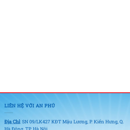
LIÊN HỆ VỚI AN PHÚ
Địa Chỉ
: SN 09/LK427 KĐT Mậu Lương, P. Kiến Hưng, Q.
Hà Đông, TP. Hà Nội