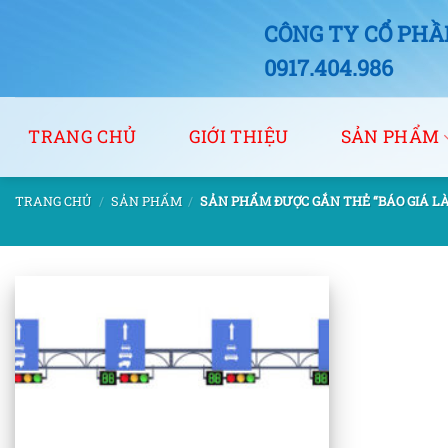
Bỏ
CÔNG TY CỔ PHẦN
qua
nội
0917.404.986
dung
TRANG CHỦ
GIỚI THIỆU
SẢN PHẨM
TRANG CHỦ
/
SẢN PHẨM
/
SẢN PHẨM ĐƯỢC GẮN THẺ “BÁO GIÁ L