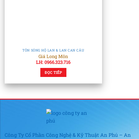
TÔN SÓNG HỘ LAN & LAN CAN CẦU
Giá Long Môn
LH: 0966.323.716
ĐỌC TIẾP
Công Ty Cổ Phần Công Nghệ & Kỹ Thuật An Phú – An