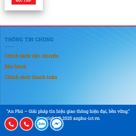
ĐỌC TIẾP
THÔNG TIN CHUNG
Chính sách vận chuyển
Bảo hành
Chính sách thanh toán
"An Phú – Giải pháp tín hiệu giao thông hiện đại, bền vững."
Copyright © 2025 anphu-ict.vn