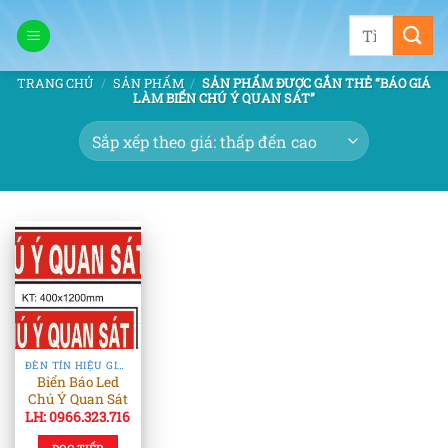
Bỏ
Tìm
qua
kiếm:
nội
TRANG CHỦ
/
SẢN PHẨM
/
SẢN PHẨM ĐƯỢC GẮN THẺ “BÁO GIÁ
dung
LÀM BIỂN CHÚ Ý QUAN SÁT”
ĐÈN TÍN HIỆU GIAO THÔNG
Biển Báo Led
Chú Ý Quan Sát
LH: 0966.323.716