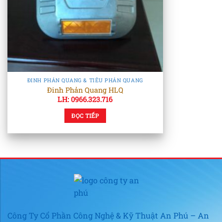
ĐINH PHẢN QUANG & TIÊU PHẢN QUANG
Đinh Phản Quang HLQ
LH: 0966.323.716
ĐỌC TIẾP
Công Ty Cổ Phần Công Nghệ & Kỹ Thuật An Phú – An