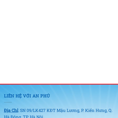
LIÊN HỆ VỚI AN PHÚ
Địa Chỉ
: SN 09/LK427 KĐT Mậu Lương, P. Kiến Hưng, Q.
Hà Đông, TP. Hà Nội