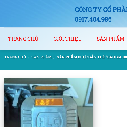
Bỏ
CÔNG TY CỔ PHẦN
qua
nội
0917.404.986
dung
TRANG CHỦ
GIỚI THIỆU
SẢN PHẨM
TRANG CHỦ
/
SẢN PHẨM
/
SẢN PHẨM ĐƯỢC GẮN THẺ “BÁO GIÁ Đ