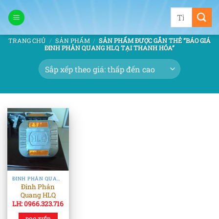
Bỏ
Tìm
qua
kiếm:
nội
TRANG CHỦ
/
SẢN PHẨM
/
SẢN PHẨM ĐƯỢC GẮN THẺ “BÁO GIÁ
dung
ĐINH PHẢN QUANG HLQ TẠI THANH HÓA”
ĐINH PHẢN QUANG & TIÊU PHẢN QUANG
Đinh Phản
Quang HLQ
LH: 0966.323.716