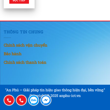
ĐỌC TIẾP
THÔNG TIN CHUNG
Chính sách vận chuyển
Bảo hành
Chính sách thanh toán
"An Phú – Giải pháp tín hiệu giao thông hiện đại, bền vững."
Copyright © 2025 anphu-ict.vn