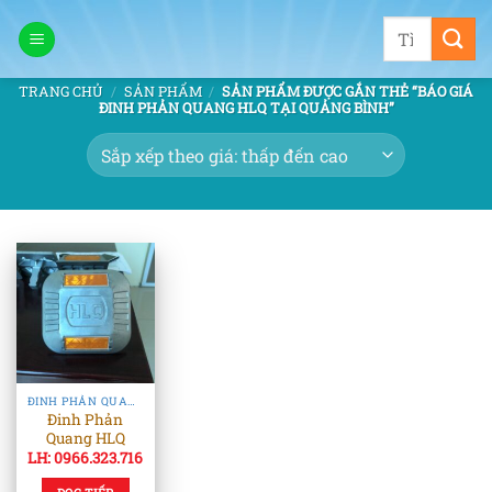
Bỏ
Tìm
qua
kiếm:
nội
TRANG CHỦ
/
SẢN PHẨM
/
SẢN PHẨM ĐƯỢC GẮN THẺ “BÁO GIÁ
dung
ĐINH PHẢN QUANG HLQ TẠI QUẢNG BÌNH”
ĐINH PHẢN QUANG & TIÊU PHẢN QUANG
Đinh Phản
Quang HLQ
LH: 0966.323.716