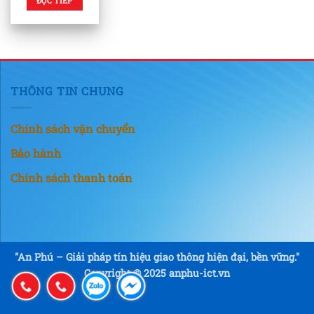
ĐỌC TIẾP
THÔNG TIN CHUNG
Chính sách vận chuyển
Bảo hành
Chính sách thanh toán
"An Phú – Giải pháp tín hiệu giao thông hiện đại, bền vững."
Copyright © 2025 anphu-ict.vn