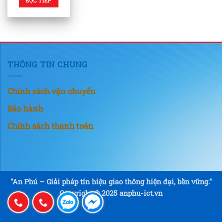
ĐỌC TIẾP
THÔNG TIN CHUNG
Chính sách vận chuyển
Bảo hành
Chính sách thanh toán
"An Phú – Giải pháp tín hiệu giao thông hiện đại, bền vững."
Copyright © 2025 anphu-ict.vn