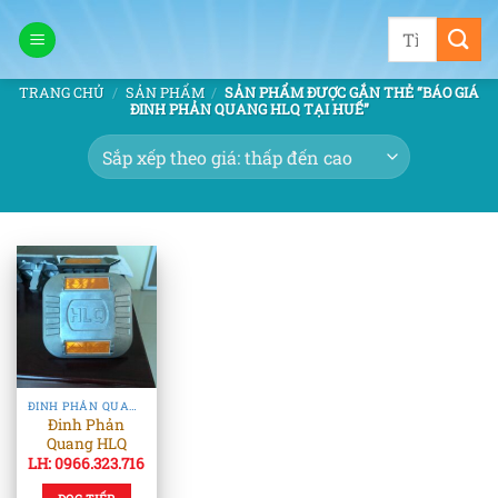
Bỏ
Tìm
qua
kiếm:
nội
TRANG CHỦ
/
SẢN PHẨM
/
SẢN PHẨM ĐƯỢC GẮN THẺ “BÁO GIÁ
dung
ĐINH PHẢN QUANG HLQ TẠI HUẾ”
ĐINH PHẢN QUANG & TIÊU PHẢN QUANG
Đinh Phản
Quang HLQ
LH: 0966.323.716