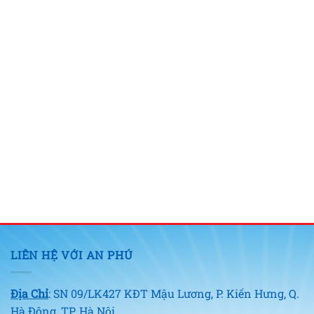
LIÊN HỆ VỚI AN PHÚ
Địa Chỉ
: SN 09/LK427 KĐT Mậu Lương, P. Kiến Hưng, Q.
Hà Đông, TP. Hà Nội