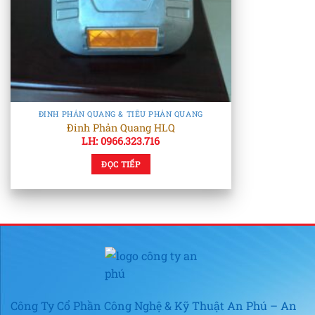
ĐINH PHẢN QUANG & TIÊU PHẢN QUANG
Đinh Phản Quang HLQ
LH: 0966.323.716
ĐỌC TIẾP
Công Ty Cổ Phần Công Nghệ & Kỹ Thuật An Phú – An