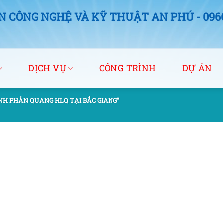
 CÔNG NGHỆ VÀ KỸ THUẬT AN PHÚ - 0966.
DỊCH VỤ
CÔNG TRÌNH
DỰ ÁN
NH PHẢN QUANG HLQ TẠI BẮC GIANG”