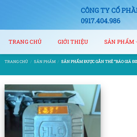
Bỏ
CÔNG TY CỔ PHẦN
qua
nội
0917.404.986
dung
TRANG CHỦ
GIỚI THIỆU
SẢN PHẨM
TRANG CHỦ
/
SẢN PHẨM
/
SẢN PHẨM ĐƯỢC GẮN THẺ “BÁO GIÁ ĐI