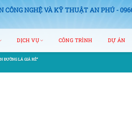
 CÔNG NGHỆ VÀ KỸ THUẬT AN PHÚ - 0966.
DỊCH VỤ
CÔNG TRÌNH
DỰ ÁN
N ĐƯỜNG LÁ GIÁ RẺ”