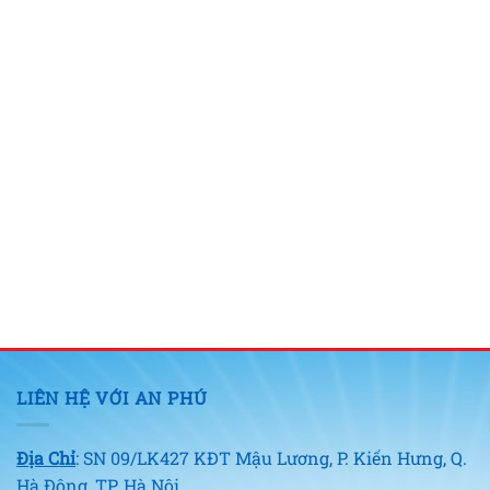
LIÊN HỆ VỚI AN PHÚ
Địa Chỉ
: SN 09/LK427 KĐT Mậu Lương, P. Kiến Hưng, Q.
Hà Đông, TP. Hà Nội