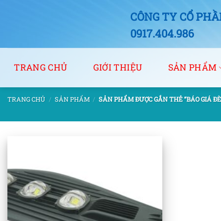
Bỏ
CÔNG TY CỔ PHẦN
qua
nội
0917.404.986
dung
TRANG CHỦ
GIỚI THIỆU
SẢN PHẨM
TRANG CHỦ
/
SẢN PHẨM
/
SẢN PHẨM ĐƯỢC GẮN THẺ “BÁO GIÁ ĐÈ