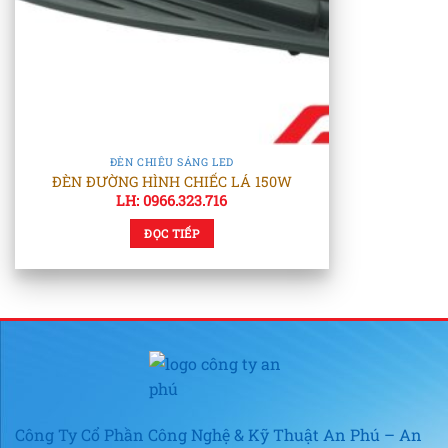
ĐÈN CHIẾU SÁNG LED
ĐÈN ĐƯỜNG HÌNH CHIẾC LÁ 150W
LH: 0966.323.716
ĐỌC TIẾP
Công Ty Cổ Phần Công Nghệ & Kỹ Thuật An Phú – An