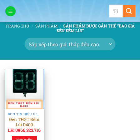
Bỏ
Tìm
qua
kiếm:
nội
TRANG CHỦ
/
SẢN PHẨM
/
SẢN PHẨM ĐƯỢC GẮN THẺ “BÁO GIÁ
dung
ĐÈN ĐẾM LÙI”
ĐÈN TÍN HIỆU GIAO THÔNG
Đèn THGT Đếm
Lùi D400
LH: 0966.323.716