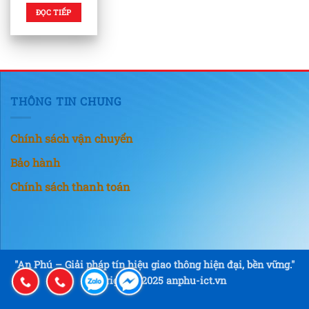
ĐỌC TIẾP
THÔNG TIN CHUNG
Chính sách vận chuyển
Bảo hành
Chính sách thanh toán
"An Phú – Giải pháp tín hiệu giao thông hiện đại, bền vững."
Copyright © 2025 anphu-ict.vn