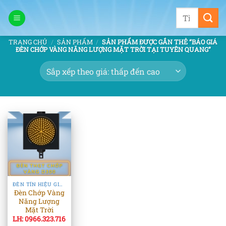
Bỏ
Tìm
qua
kiếm:
nội
TRANG CHỦ
/
SẢN PHẨM
/
SẢN PHẨM ĐƯỢC GẮN THẺ “BÁO GIÁ
dung
ĐÈN CHỚP VÀNG NĂNG LƯỢNG MẶT TRỜI TẠI TUYÊN QUANG”
ĐÈN TÍN HIỆU GIAO THÔNG
Đèn Chớp Vàng
Năng Lượng
Mặt Trời
LH: 0966.323.716