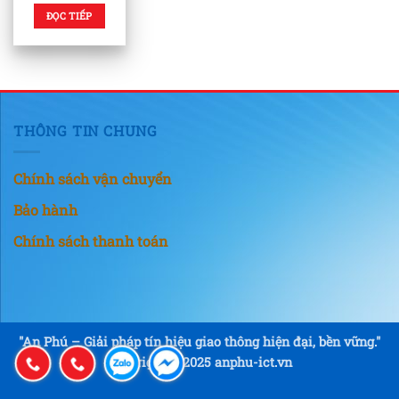
ĐỌC TIẾP
THÔNG TIN CHUNG
Chính sách vận chuyển
Bảo hành
Chính sách thanh toán
"An Phú – Giải pháp tín hiệu giao thông hiện đại, bền vững."
Copyright © 2025 anphu-ict.vn