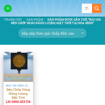
Bỏ
Tìm
qua
kiếm:
nội
TRANG CHỦ
/
SẢN PHẨM
/
SẢN PHẨM ĐƯỢC GẮN THẺ “BÁO GIÁ
dung
ĐÈN CHỚP VÀNG NĂNG LƯỢNG MẶT TRỜI TẠI HÒA BÌNH”
ĐÈN TÍN HIỆU GIAO THÔNG
Đèn Chớp Vàng
Năng Lượng
Mặt Trời
LH: 0966.323.716