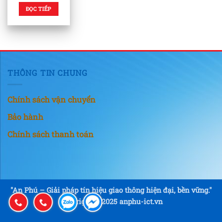
ĐỌC TIẾP
THÔNG TIN CHUNG
Chính sách vận chuyển
Bảo hành
Chính sách thanh toán
"An Phú – Giải pháp tín hiệu giao thông hiện đại, bền vững."
Copyright © 2025 anphu-ict.vn