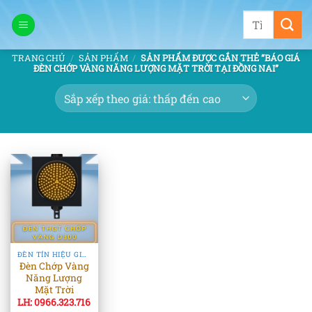
Bỏ
Tìm
qua
kiếm:
nội
TRANG CHỦ
/
SẢN PHẨM
/
SẢN PHẨM ĐƯỢC GẮN THẺ “BÁO GIÁ
dung
ĐÈN CHỚP VÀNG NĂNG LƯỢNG MẶT TRỜI TẠI ĐỒNG NAI”
ĐÈN TÍN HIỆU GIAO THÔNG
Đèn Chớp Vàng
Năng Lượng
Mặt Trời
LH: 0966.323.716