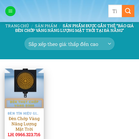
Bỏ
Tìm
qua
kiếm:
nội
TRANG CHỦ
/
SẢN PHẨM
/
SẢN PHẨM ĐƯỢC GẮN THẺ “BÁO GIÁ
dung
ĐÈN CHỚP VÀNG NĂNG LƯỢNG MẶT TRỜI TẠI ĐÀ NẴNG”
ĐÈN TÍN HIỆU GIAO THÔNG
Đèn Chớp Vàng
Năng Lượng
Mặt Trời
LH: 0966.323.716