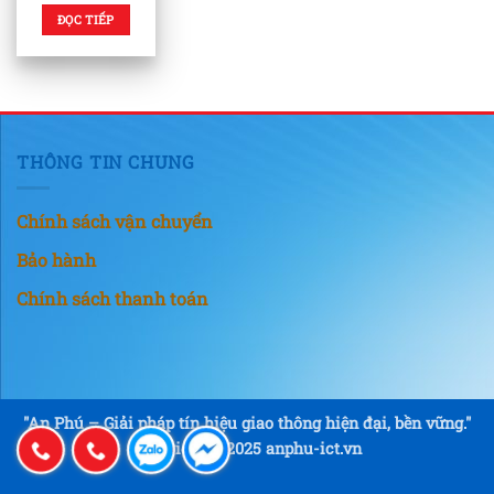
ĐỌC TIẾP
THÔNG TIN CHUNG
Chính sách vận chuyển
Bảo hành
Chính sách thanh toán
"An Phú – Giải pháp tín hiệu giao thông hiện đại, bền vững."
Copyright © 2025 anphu-ict.vn