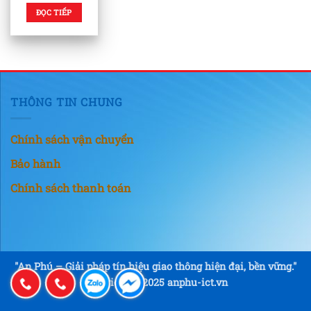
ĐỌC TIẾP
THÔNG TIN CHUNG
Chính sách vận chuyển
Bảo hành
Chính sách thanh toán
"An Phú – Giải pháp tín hiệu giao thông hiện đại, bền vững."
Copyright © 2025 anphu-ict.vn