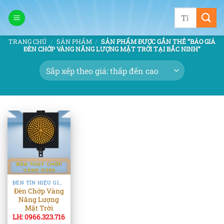
Bỏ
Tìm
qua
kiếm:
nội
TRANG CHỦ
/
SẢN PHẨM
/
SẢN PHẨM ĐƯỢC GẮN THẺ “BÁO GIÁ
dung
ĐÈN CHỚP VÀNG NĂNG LƯỢNG MẶT TRỜI TẠI BẮC NINH”
ĐÈN TÍN HIỆU GIAO THÔNG
Đèn Chớp Vàng
Năng Lượng
Mặt Trời
LH: 0966.323.716