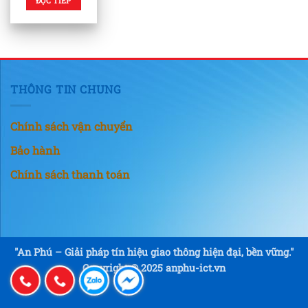
ĐỌC TIẾP
THÔNG TIN CHUNG
Chính sách vận chuyển
Bảo hành
Chính sách thanh toán
"An Phú – Giải pháp tín hiệu giao thông hiện đại, bền vững."
Copyright © 2025 anphu-ict.vn