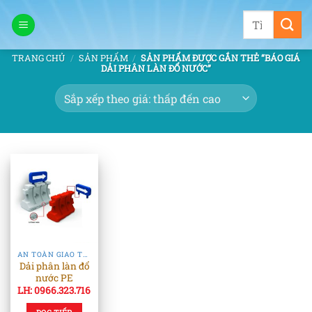
Bỏ
Tìm
qua
kiếm:
nội
TRANG CHỦ
/
SẢN PHẨM
/
SẢN PHẨM ĐƯỢC GẮN THẺ “BÁO GIÁ
dung
DẢI PHÂN LÀN ĐỔ NƯỚC”
AN TOÀN GIAO THÔNG
Dải phân làn đổ
nước PE
LH: 0966.323.716