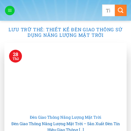
Bỏ
Tìm
qua
kiếm:
nội
dung
LƯU TRỮ THẺ:
THIẾT KẾ ĐÈN GIAO THÔNG SỬ
DỤNG NĂNG LƯỢNG MẶT TRỜI
28
Th2
Đèn Giao Thông Năng Lượng Mặt Trời
Đèn Giao Thông Năng Lượng Mặt Trời – Sản Xuất Đèn Tín
Hiệu Giao Thông [...]