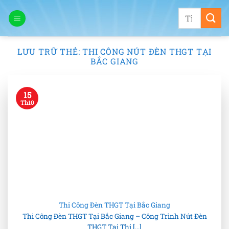
Bỏ
Tìm
qua
kiếm:
nội
dung
LƯU TRỮ THẺ:
THI CÔNG NÚT ĐÈN THGT TẠI
BẮC GIANG
15
Th10
Thi Công Đèn THGT Tại Bắc Giang
Thi Công Đèn THGT Tại Bắc Giang – Công Trình Nút Đèn
THGT Tại Thị [...]