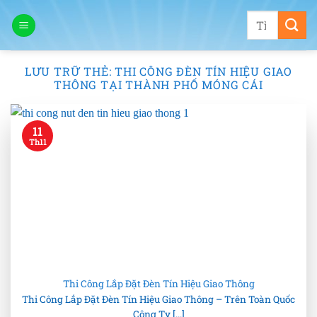
Bỏ
Tìm
qua
kiếm:
nội
dung
LƯU TRỮ THẺ:
THI CÔNG ĐÈN TÍN HIỆU GIAO
THÔNG TẠI THÀNH PHỐ MÓNG CÁI
11
Th11
Thi Công Lắp Đặt Đèn Tín Hiệu Giao Thông
Thi Công Lắp Đặt Đèn Tín Hiệu Giao Thông – Trên Toàn Quốc
Công Ty [...]