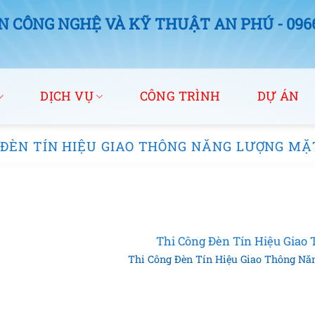
 CÔNG NGHỆ VÀ KỸ THUẬT AN PHÚ - 0966.
DỊCH VỤ
CÔNG TRÌNH
DỰ ÁN
 ĐÈN TÍN HIỆU GIAO THÔNG NĂNG LƯỢNG MẶ
Thi Công Đèn Tín Hiệu Giao
Thi Công Đèn Tín Hiệu Giao Thông Năng