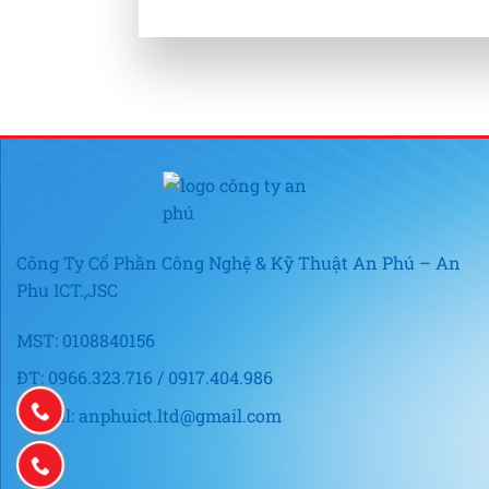
Công Ty Cổ Phần Công Nghệ & Kỹ Thuật An Phú – An
Phu ICT.,JSC
MST: 0108840156
ĐT: 0966.323.716 / 0917.404.986
E-mail: anphuict.ltd@gmail.com