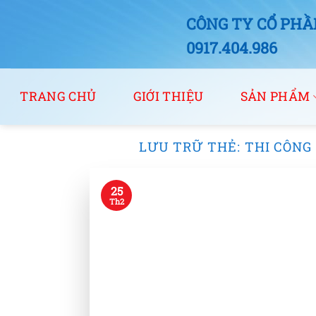
Bỏ
CÔNG TY CỔ PHẦN
qua
nội
0917.404.986
dung
TRANG CHỦ
GIỚI THIỆU
SẢN PHẨM
LƯU TRỮ THẺ:
THI CÔNG
25
Th2