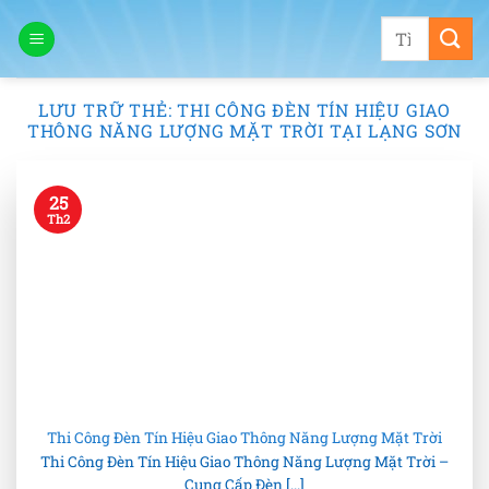
Bỏ
Tìm
qua
kiếm:
nội
dung
LƯU TRỮ THẺ:
THI CÔNG ĐÈN TÍN HIỆU GIAO
THÔNG NĂNG LƯỢNG MẶT TRỜI TẠI LẠNG SƠN
25
Th2
Thi Công Đèn Tín Hiệu Giao Thông Năng Lượng Mặt Trời
Thi Công Đèn Tín Hiệu Giao Thông Năng Lượng Mặt Trời –
Cung Cấp Đèn [...]