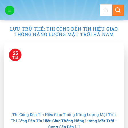
Bỏ
Tìm
qua
kiếm:
nội
dung
LƯU TRỮ THẺ:
THI CÔNG ĐÈN TÍN HIỆU GIAO
THÔNG NĂNG LƯỢNG MẶT TRỜI HÀ NAM
25
Th2
Thi Công Đèn Tín Hiệu Giao Thông Năng Lượng Mặt Trời
Thi Công Đèn Tín Hiệu Giao Thông Năng Lượng Mặt Trời –
Cung Cấp Đèn [...]