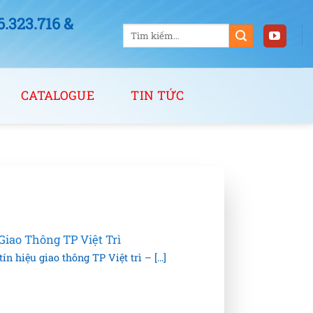
323.716 &
Tìm
kiếm:
CATALOGUE
TIN TỨC
Ọ
Giao Thông TP Việt Trì
n hiệu giao thông TP Việt trì – [...]