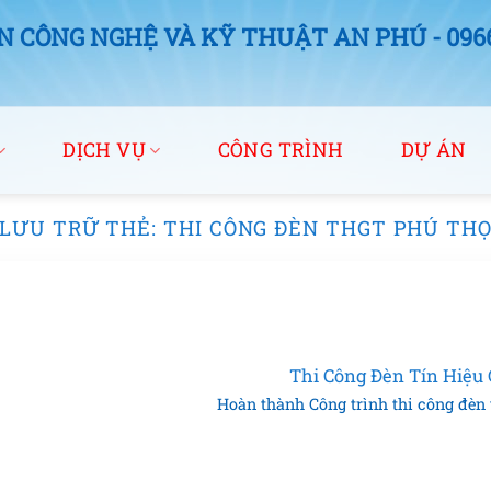
 CÔNG NGHỆ VÀ KỸ THUẬT AN PHÚ - 0966.
DỊCH VỤ
CÔNG TRÌNH
DỰ ÁN
LƯU TRỮ THẺ:
THI CÔNG ĐÈN THGT PHÚ TH
Thi Công Đèn Tín Hiệu 
Hoàn thành Công trình thi công đèn tí