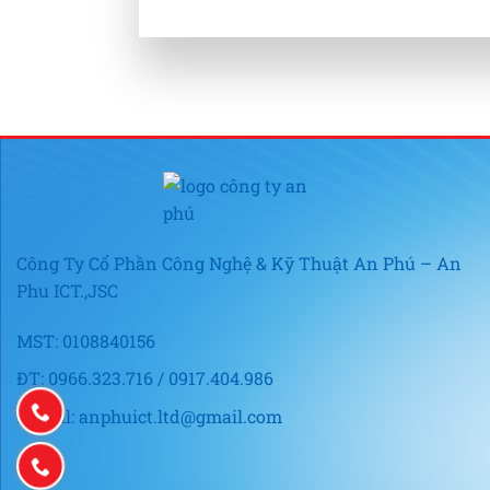
Công Ty Cổ Phần Công Nghệ & Kỹ Thuật An Phú – An
Phu ICT.,JSC
MST: 0108840156
ĐT: 0966.323.716 / 0917.404.986
E-mail: anphuict.ltd@gmail.com