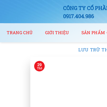
Bỏ
CÔNG TY CỔ PHẦN
qua
nội
0917.404.986
dung
TRANG CHỦ
GIỚI THIỆU
SẢN PHẨM
LƯU TRỮ T
29
Th3