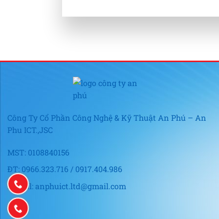
Công Ty Cổ Phần Công Nghệ & Kỹ Thuật An Phú – An
Phu ICT.,JSC
MST: 0108840156
ĐT: 0966.323.716 / 0917.404.986
E-mail: anphuict.ltd@gmail.com