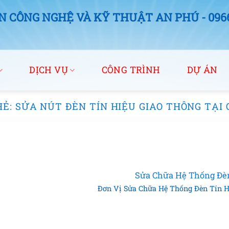
 CÔNG NGHỆ VÀ KỸ THUẬT AN PHÚ - 0966.
DỊCH VỤ
CÔNG TRÌNH
DỰ ÁN
HẺ:
SỬA NÚT ĐÈN TÍN HIỆU GIAO THÔNG TẠI
Sửa Chữa Hệ Thống Đèn
Đơn Vị Sửa Chữa Hệ Thống Đèn Tín Hiệ