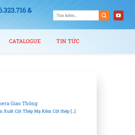
323.716 &
Tìm
kiếm:
CATALOGUE
TIN TỨC
mera Giao Thông
 Xuất Cột Thép Mạ Kẽm Cột thép [...]