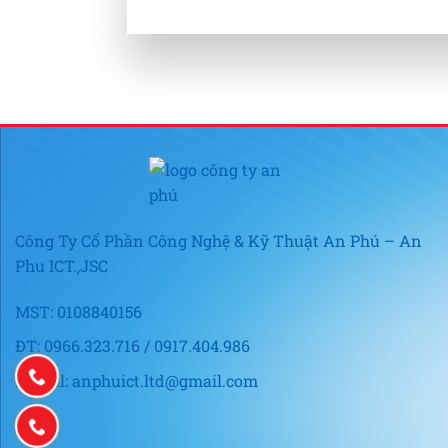
Công Ty Cổ Phần Công Nghệ & Kỹ Thuật An Phú – An
Phu ICT.,JSC
MST: 0108840156
ĐT: 0966.323.716 / 0917.404.986
E-mail: anphuict.ltd@gmail.com