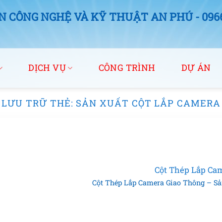
 CÔNG NGHỆ VÀ KỸ THUẬT AN PHÚ - 0966.
DỊCH VỤ
CÔNG TRÌNH
DỰ ÁN
LƯU TRỮ THẺ:
SẢN XUẤT CỘT LẮP CAMERA
Cột Thép Lắp Ca
Cột Thép Lắp Camera Giao Thông – Sản