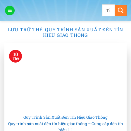
Bỏ
Tìm
qua
kiếm:
nội
dung
LƯU TRỮ THẺ:
QUY TRÌNH SẢN XUẤT ĐÈN TÍN
HIỆU GIAO THÔNG
10
Th9
Quy Trình Sản Xuất Đèn Tín Hiệu Giao Thông
Quy trình sản xuất đèn tín hiệu giao thông – Cung cấp đèn tín
hiệu [...]