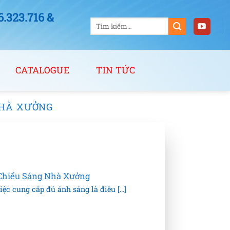
323.716 &
Tìm
kiếm:
CATALOGUE
TIN TỨC
NHÀ XƯỞNG
Chiếu Sáng Nhà Xưởng
ệc cung cấp đủ ánh sáng là điều [...]