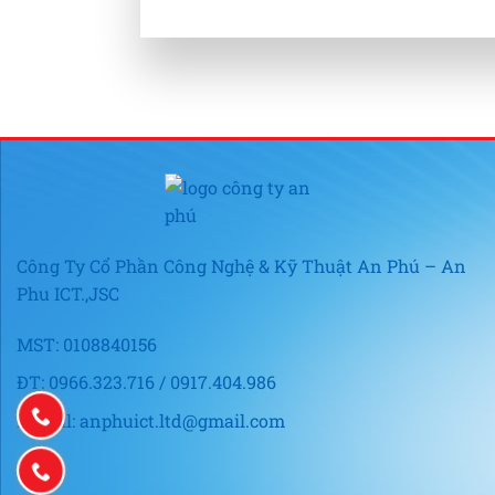
Công Ty Cổ Phần Công Nghệ & Kỹ Thuật An Phú – An
Phu ICT.,JSC
MST: 0108840156
ĐT: 0966.323.716 / 0917.404.986
E-mail: anphuict.ltd@gmail.com