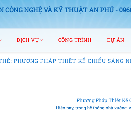
 CÔNG NGHỆ VÀ KỸ THUẬT AN PHÚ - 0966.
DỊCH VỤ
CÔNG TRÌNH
DỰ ÁN
THẺ:
PHƯƠNG PHÁP THIẾT KẾ CHIẾU SÁNG 
Phương Pháp Thiết Kế 
Hiện nay, trong hệ thống nhà xưởng, vi