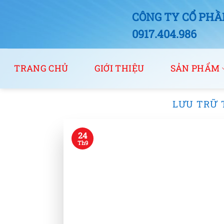
Bỏ
CÔNG TY CỔ PHẦN
qua
nội
0917.404.986
dung
TRANG CHỦ
GIỚI THIỆU
SẢN PHẨM
LƯU TRỮ 
24
Th9