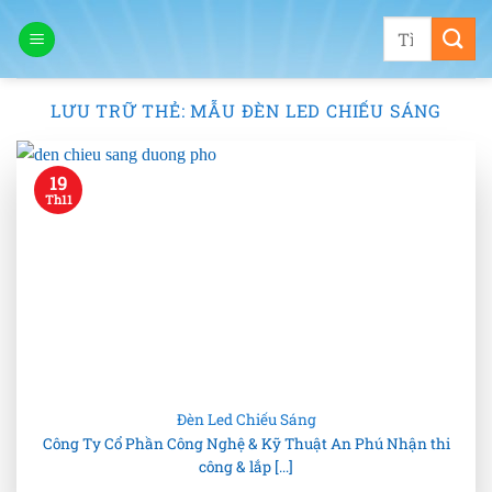
Bỏ
Tìm
qua
kiếm:
nội
dung
LƯU TRỮ THẺ:
MẪU ĐÈN LED CHIẾU SÁNG
19
Th11
Đèn Led Chiếu Sáng
Công Ty Cổ Phần Công Nghệ & Kỹ Thuật An Phú Nhận thi
công & lắp [...]