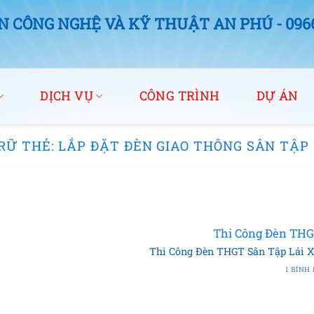
 CÔNG NGHỆ VÀ KỸ THUẬT AN PHÚ - 0966.
DỊCH VỤ
CÔNG TRÌNH
DỰ ÁN
RỮ THẺ:
LẮP ĐẶT ĐÈN GIAO THÔNG SÂN TẬP 
Thi Công Đèn THG
Thi Công Đèn THGT Sân Tập Lái Xe 
1 BÌNH