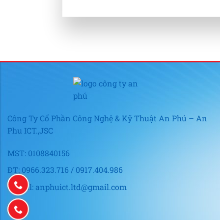
Công Ty Cổ Phần Công Nghệ & Kỹ Thuật An Phú – An
Phu ICT.,JSC
MST: 0108840156
ĐT: 0966.323.716 / 0917.404.986
E-mail: anphuict.ltd@gmail.com