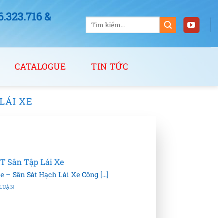
323.716 &
Tìm
kiếm:
CATALOGUE
TIN TỨC
LÁI XE
T Sân Tập Lái Xe
– Sân Sát Hạch Lái Xe Công [...]
 LUẬN