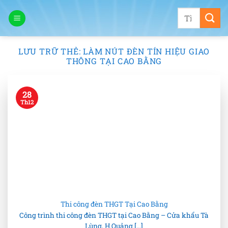
Bỏ
Tìm
qua
kiếm:
nội
dung
LƯU TRỮ THẺ:
LÀM NÚT ĐÈN TÍN HIỆU GIAO
THÔNG TẠI CAO BẰNG
28
Th12
Thi công đèn THGT Tại Cao Bằng
Công trình thi công đèn THGT tại Cao Bằng – Cửa khẩu Tà
Lùng, H.Quảng [...]