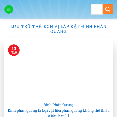
Bỏ
Tìm
qua
kiếm:
nội
dung
LƯU TRỮ THẺ:
ĐƠN VỊ LẮP ĐẶT ĐINH PHẢN
QUANG
10
Th9
Đinh Phản Quang
Đinh phản quang là loại vật liệu phản quang không thể thiếu
ở hầu hết [...]