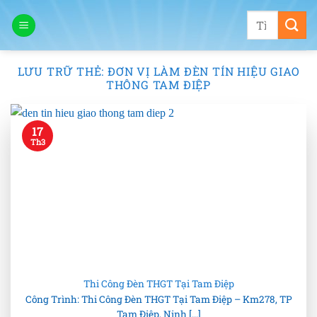
Bỏ
Tìm
qua
kiếm:
nội
dung
LƯU TRỮ THẺ:
ĐƠN VỊ LÀM ĐÈN TÍN HIỆU GIAO
THÔNG TAM ĐIỆP
17
Th3
Thi Công Đèn THGT Tại Tam Điệp
Công Trình: Thi Công Đèn THGT Tại Tam Điệp – Km278, TP
Tam Điệp, Ninh [...]