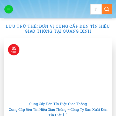
Bỏ
Tìm
qua
kiếm:
nội
dung
LƯU TRỮ THẺ:
ĐƠN VỊ CUNG CẤP ĐÈN TÍN HIỆU
GIAO THÔNG TẠI QUẢNG BÌNH
05
Th1
Cung Cấp Đèn Tín Hiệu Giao Thông
Cung Cấp Đèn Tín Hiệu Giao Thông – Công Ty Sản Xuất Đèn
Tín Hiệu [...]