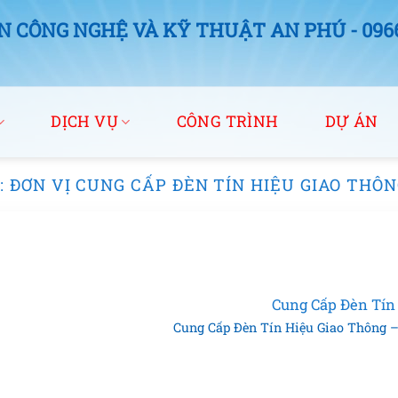
 CÔNG NGHỆ VÀ KỸ THUẬT AN PHÚ - 0966.
DỊCH VỤ
CÔNG TRÌNH
DỰ ÁN
:
ĐƠN VỊ CUNG CẤP ĐÈN TÍN HIỆU GIAO THÔN
Cung Cấp Đèn Tín
Cung Cấp Đèn Tín Hiệu Giao Thông – 