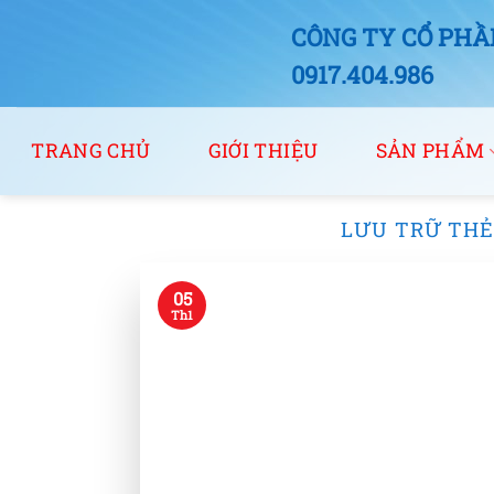
Bỏ
CÔNG TY CỔ PHẦN
qua
nội
0917.404.986
dung
TRANG CHỦ
GIỚI THIỆU
SẢN PHẨM
LƯU TRỮ THẺ
05
Th1