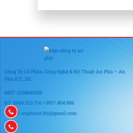
Công Ty Cổ Phần Công Nghệ & Kỹ Thuật An Phú – An
Phu ICT.,JSC
MST: 0108840156
ĐT: 0966.323.716 / 0917.404.986
E-mail: anphuict.ltd@gmail.com