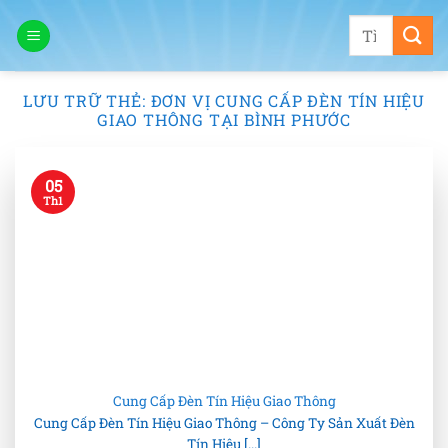
Bỏ
Tìm
qua
kiếm:
nội
dung
LƯU TRỮ THẺ:
ĐƠN VỊ CUNG CẤP ĐÈN TÍN HIỆU
GIAO THÔNG TẠI BÌNH PHƯỚC
05
Th1
Cung Cấp Đèn Tín Hiệu Giao Thông
Cung Cấp Đèn Tín Hiệu Giao Thông – Công Ty Sản Xuất Đèn
Tín Hiệu [...]