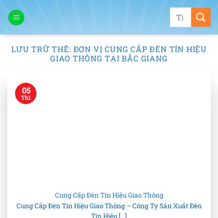
Bỏ
Tìm
qua
kiếm:
nội
dung
LƯU TRỮ THẺ:
ĐƠN VỊ CUNG CẤP ĐÈN TÍN HIỆU
GIAO THÔNG TẠI BẮC GIANG
05
Th1
Cung Cấp Đèn Tín Hiệu Giao Thông
Cung Cấp Đèn Tín Hiệu Giao Thông – Công Ty Sản Xuất Đèn
Tín Hiệu [...]