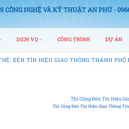
 CÔNG NGHỆ VÀ KỸ THUẬT AN PHÚ - 0966.
DỊCH VỤ
CÔNG TRÌNH
DỰ ÁN
THẺ:
ĐÈN TÍN HIỆU GIAO THÔNG THÀNH PHỐ 
Thi Công Đèn Tín Hiệu Gi
Thi Công Đèn Tín Hiệu Giao Thông Tỉnh