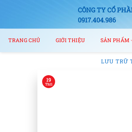
Bỏ
CÔNG TY CỔ PHẦN
qua
nội
0917.404.986
dung
TRANG CHỦ
GIỚI THIỆU
SẢN PHẨM
LƯU TRỮ 
19
Th11