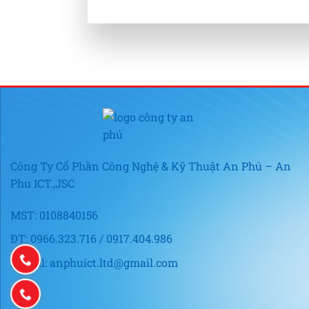
Công Ty Cổ Phần Công Nghệ & Kỹ Thuật An Phú – An
Phu ICT.,JSC
MST: 0108840156
ĐT: 0966.323.716 / 0917.404.986
E-mail: anphuict.ltd@gmail.com