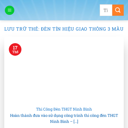
Bỏ
Tìm
qua
kiếm:
nội
dung
LƯU TRỮ THẺ:
ĐÈN TÍN HIỆU GIAO THÔNG 3 MẦU
17
Th5
Thi Công Đèn THGT Ninh Bình
Hoàn thành đưa vào sử dụng công trình thi công đèn THGT
Ninh Bình – [...]