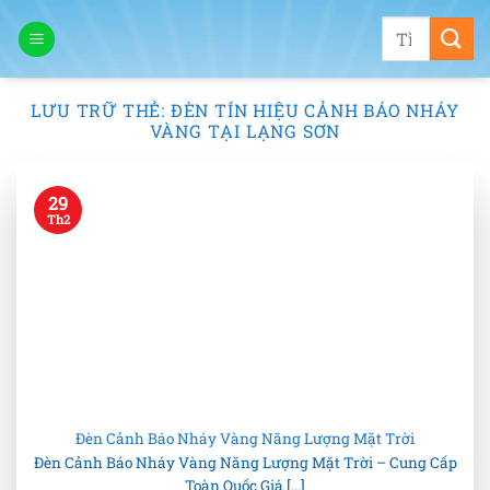
Bỏ
Tìm
qua
kiếm:
nội
dung
LƯU TRỮ THẺ:
ĐÈN TÍN HIỆU CẢNH BÁO NHÁY
VÀNG TẠI LẠNG SƠN
29
Th2
Đèn Cảnh Báo Nháy Vàng Năng Lượng Mặt Trời
Đèn Cảnh Báo Nháy Vàng Năng Lượng Mặt Trời – Cung Cấp
Toàn Quốc Giá [...]