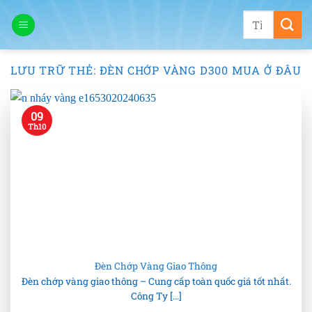
Bỏ
Tìm
qua
kiếm:
nội
dung
LƯU TRỮ THẺ:
ĐÈN CHỚP VÀNG D300 MUA Ở ĐÂU
09
Th10
Đèn Chớp Vàng Giao Thông
Đèn chớp vàng giao thông – Cung cấp toàn quốc giá tốt nhất.
Công Ty [...]