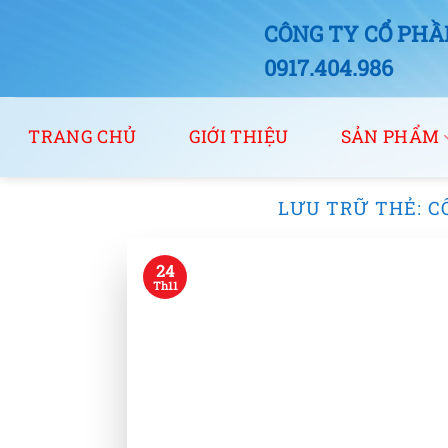
Bỏ
CÔNG TY CỔ PHẦN
qua
nội
0917.404.986
dung
TRANG CHỦ
GIỚI THIỆU
SẢN PHẨM
LƯU TRỮ THẺ:
C
24
Th11