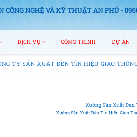
 CÔNG NGHỆ VÀ KỸ THUẬT AN PHÚ - 0966.
DỊCH VỤ
CÔNG TRÌNH
DỰ ÁN
ÔNG TY SẢN XUẤT ĐÈN TÍN HIỆU GIAO THÔNG
Xưởng Sản Xuất Đèn 
Xưởng Sản Xuất Đèn Tín Hiệu Giao Thôn