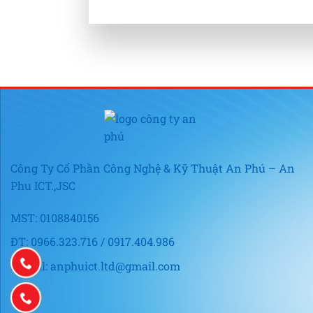
Công Ty Cổ Phần Công Nghệ & Kỹ Thuật An Phú – An
Phu ICT.,JSC
MST: 0108840156
ĐT: 0966.323.716 / 0917.404.986
E-mail: anphuict.ltd@gmail.com