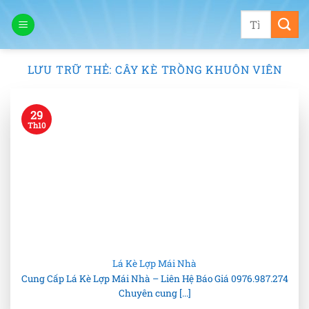
Bỏ
Tìm
qua
kiếm:
nội
dung
LƯU TRỮ THẺ:
CÂY KÈ TRỒNG KHUÔN VIÊN
29
Th10
Lá Kè Lợp Mái Nhà
Cung Cấp Lá Kè Lợp Mái Nhà – Liên Hệ Báo Giá 0976.987.274
Chuyên cung [...]