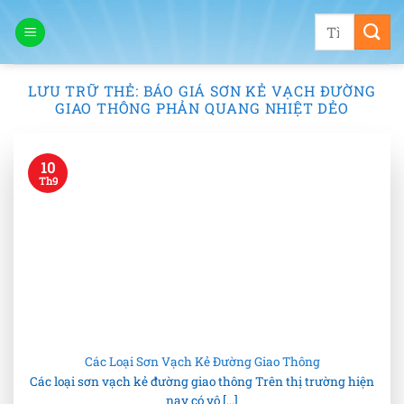
Bỏ
Tìm
qua
kiếm:
nội
dung
LƯU TRỮ THẺ:
BÁO GIÁ SƠN KẺ VẠCH ĐƯỜNG
GIAO THÔNG PHẢN QUANG NHIỆT DẺO
10
Th9
Các Loại Sơn Vạch Kẻ Đường Giao Thông
Các loại sơn vạch kẻ đường giao thông Trên thị trường hiện
nay có vô [...]