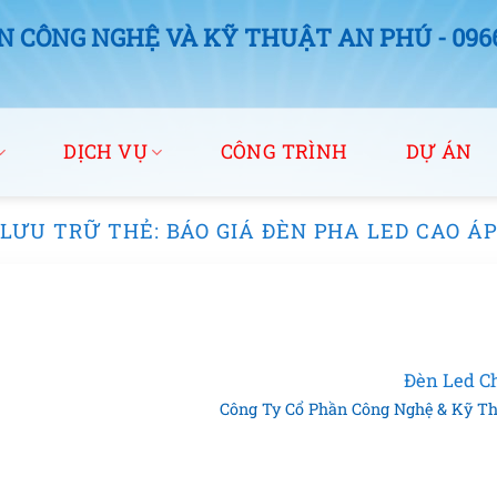
 CÔNG NGHỆ VÀ KỸ THUẬT AN PHÚ - 0966.
DỊCH VỤ
CÔNG TRÌNH
DỰ ÁN
LƯU TRỮ THẺ:
BÁO GIÁ ĐÈN PHA LED CAO Á
Đèn Led C
Công Ty Cổ Phần Công Nghệ & Kỹ Thuậ