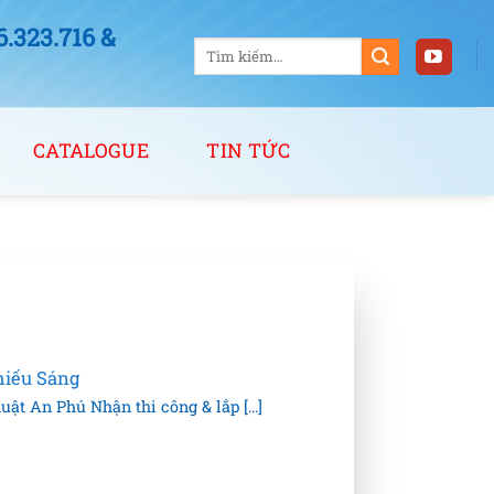
323.716 &
Tìm
kiếm:
CATALOGUE
TIN TỨC
P
hiếu Sáng
t An Phú Nhận thi công & lắp [...]