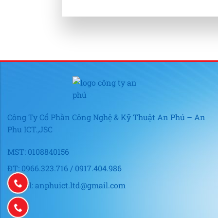
Công Ty Cổ Phần Công Nghệ & Kỹ Thuật An Phú – An
Phu ICT.,JSC
MST: 0108840156
ĐT: 0966.323.716 / 0917.404.986
E-mail: anphuict.ltd@gmail.com