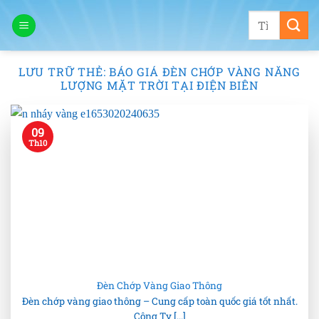
Bỏ
Tìm
qua
kiếm:
nội
dung
LƯU TRỮ THẺ:
BÁO GIÁ ĐÈN CHỚP VÀNG NĂNG
LƯỢNG MẶT TRỜI TẠI ĐIỆN BIÊN
09
Th10
Đèn Chớp Vàng Giao Thông
Đèn chớp vàng giao thông – Cung cấp toàn quốc giá tốt nhất.
Công Ty [...]