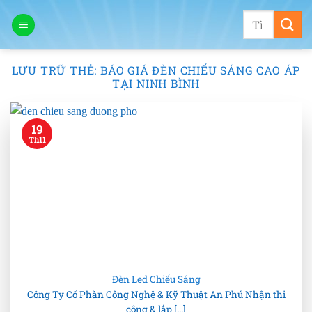
Bỏ
Tìm
qua
kiếm:
nội
dung
LƯU TRỮ THẺ:
BÁO GIÁ ĐÈN CHIẾU SÁNG CAO ÁP
TẠI NINH BÌNH
19
Th11
Đèn Led Chiếu Sáng
Công Ty Cổ Phần Công Nghệ & Kỹ Thuật An Phú Nhận thi
công & lắp [...]