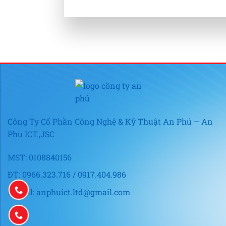
Công Ty Cổ Phần Công Nghệ & Kỹ Thuật An Phú – An
Phu ICT.,JSC
MST: 0108840156
ĐT: 0966.323.716 / 0917.404.986
E-mail: anphuict.ltd@gmail.com