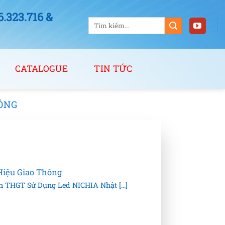
323.716 &
Tìm
kiếm:
CATALOGUE
TIN TỨC
HÔNG
Hiệu Giao Thông
n THGT Sử Dụng Led NICHIA Nhật [...]