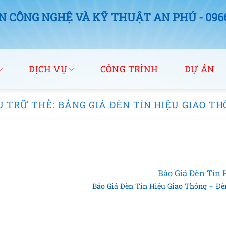
 CÔNG NGHỆ VÀ KỸ THUẬT AN PHÚ - 0966.
DỊCH VỤ
CÔNG TRÌNH
DỰ ÁN
U TRỮ THẺ:
BẢNG GIÁ ĐÈN TÍN HIỆU GIAO T
Báo Giá Đèn Tín 
Báo Giá Đèn Tín Hiệu Giao Thông – Đè